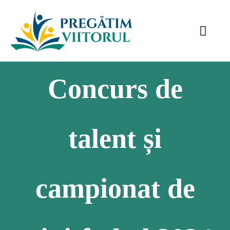
Skip
to
Toggl
content
Navig
Descriere
Concurs de
Parteneri
Rezultate
talent și
Știri
Contact
campionat de