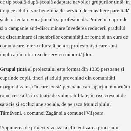
de tip
școală-după-școală
adaptate
nevoilor
grupurilor
țintă
,
în
timp
ce
adulții
vor
beneficia
de
servicii
de
consiliere
parentală
și
de
orientare
vocațională
și
profesională
.
Proiectul
cuprinde
și
o
campanie
anti-
discriminare
în
vederea
reducerii
gradului
de
discriminare
al
membrilor
comunităților
rome
și
un curs de
comunicare
inter-
culturală
pentru
profesioniști
care
sunt
implicați
în
oferirea
de
servicii
minorităților
.
Grupul țintă
al proiectului este format din 1335 persoane și
cuprinde copii, tineri și adulți provenind din comunități
marginalizate și în care există persoane care aparțin minorității
rome cese află în situații de vulnerabilitate, în risc crescut de
sărăcie și excluziune socială, de pe raza Municipiului
Târnăveni, a comunei Zagăr și a comunei Viișoara.
Propunerea de proiect vizeaza si eficientizarea procesului