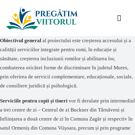
Skip
to
Toggl
content
Navig
Descriere
Obiectivul
general
al proiectului este creșterea accesului și a
calității serviciilor integrate pentru romi, în educație și
Parteneri
sănătate, creșterea incluziunii romilor și abilitarea lor,
combaterea oricărei forme de discriminare în judetul Mures,
Rezultate
prin oferirea de servicii complementare, educaționale, sociale,
de consiliere juridică și psihologică
.
Știri
Serviciile
pentru
copii
și
tineri
vor
fi
derulate
prin
intermediul
Contact
a
trei
centre
de
zi
–
Centrul
de
zi
Buckner din
Târnăveni
și
înființarea
a
două
centre
de
zi
în
Comuna
Zagăr
și
respectiv
în
satul
Ormeniș
din
Comuna
Viișoara
,
precum
și
prin
programe