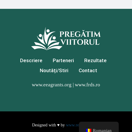
Descriere
Parteneri
Rezultate
Noutăți/Stiri
Contact
www.eeagrants.org
|
www.frds.ro
Designed with ♥ by
www.revamp.design
Romanian