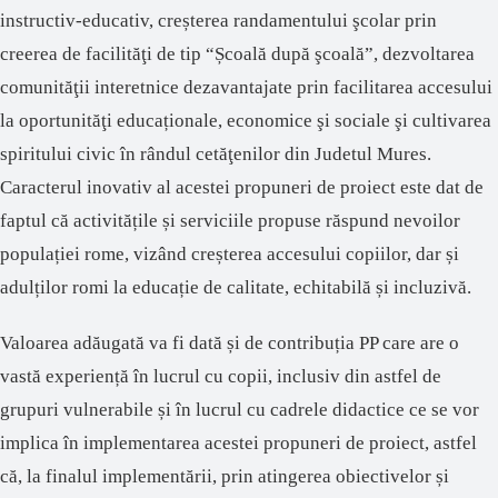
instructiv-educativ, creșterea randamentului şcolar prin
creerea de facilităţi de tip “Școală după şcoală”, dezvoltarea
comunităţii interetnice dezavantajate prin facilitarea accesului
la oportunităţi educaționale, economice şi sociale şi cultivarea
spiritului civic în rândul cetăţenilor din Judetul Mures.
Caracterul inovativ al acestei propuneri de proiect
este
dat de
faptul că activitățile și serviciile propuse răspund nevoilor
populației rome, vizând creșterea accesului copiilor, dar și
adulților romi la educație de calitate, echitabilă și incluzivă.
Valoarea adăugată va fi dată și de contribuția PP care are o
vastă experiență în lucrul cu copii, inclusiv din astfel de
grupuri vulnerabile și în lucrul cu cadrele didactice ce se vor
implica în implementarea acestei propuneri de proiect, astfel
că, la finalul implementării, prin atingerea obiectivelor și