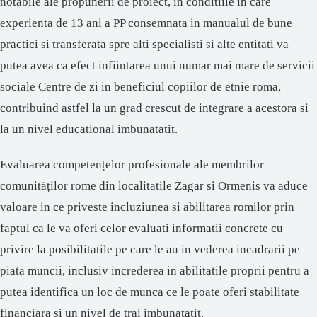
notabile ale propunerii de proiect, in conditiile in care
experienta de 13 ani a PP consemnata in manualul de bune
practici si transferata spre alti specialisti si alte entitati va
putea avea ca efect infiintarea unui numar mai mare de servicii
sociale Centre de zi in beneficiul copiilor de etnie roma,
contribuind astfel la un grad crescut de integrare a acestora si
la un nivel educational imbunatatit.
Evaluarea competențelor profesionale ale membrilor
comunităților rome din localitatile Zagar si Ormenis va aduce
valoare in ce priveste incluziunea si abilitarea romilor prin
faptul ca le va oferi celor evaluati informatii concrete cu
privire la posibilitatile pe care le au in vederea incadrarii pe
piata muncii, inclusiv increderea in abilitatile proprii pentru a
putea identifica un loc de munca ce le poate oferi stabilitate
financiara si un nivel de trai imbunatatit.